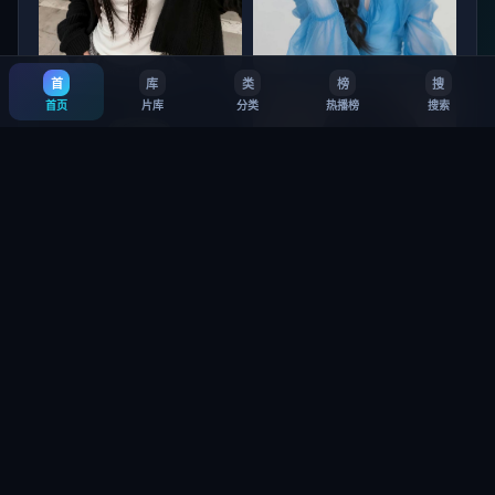
首
库
类
榜
搜
北海道猎杀篇
杭州 惊梦
首页
片库
分类
热播榜
搜索
9.5
·
14万
8.1
·
6.4万
垦丁：救赎 第3季
铜锣湾信条 第1季
8.8
·
33万
7.5
·
26万