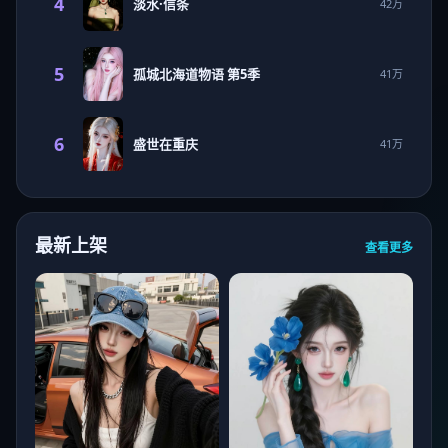
4
淡水·信条
42万
5
孤城北海道物语 第5季
41万
6
盛世在重庆
41万
最新上架
查看更多