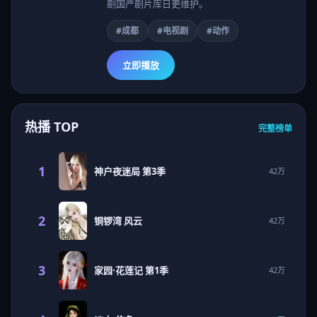
剧国产剧片库日更维护。
#成都
#电视剧
#动作
立即播放
热播 TOP
完整榜单
1
神户夜迷局 第3季
42万
2
铜锣湾 风云
42万
3
家园·花莲记 第1季
42万