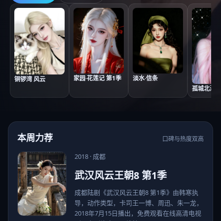
家园·花莲记 第1季
淡水·信条
铜锣湾 风云
孤城北海道
本周力荐
口碑与热度双高
2018
·
成都
武汉风云王朝8 第1季
成都陆剧《武汉风云王朝8 第1季》由韩寒执
导，动作类型，卡司王一博、周迅、朱一龙，
2018年7月15日播出，免费观看在线高清电视