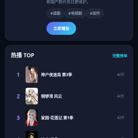
剧国产剧片库日更维护。
#成都
#电视剧
#动作
立即播放
热播 TOP
完整榜单
1
神户夜迷局 第3季
42万
2
铜锣湾 风云
42万
3
家园·花莲记 第1季
42万