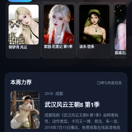
家园·花莲记 第1季
淡水·信条
铜锣湾 风云
孤城北海道
本周力荐
口碑与热度双高
2018
·
成都
武汉风云王朝8 第1季
成都陆剧《武汉风云王朝8 第1季》由韩寒执
导，动作类型，卡司王一博、周迅、朱一龙，
2018年7月15日播出，免费观看在线高清电视