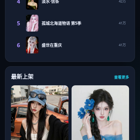
4
淡水·信条
42万
5
孤城北海道物语 第5季
41万
6
盛世在重庆
41万
最新上架
查看更多