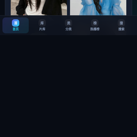
首
库
类
榜
搜
北海道猎杀篇
杭州 惊梦
首页
片库
分类
热播榜
搜索
9.5
·
14万
8.1
·
6.4万
垦丁：救赎 第3季
铜锣湾信条 第1季
8.8
·
33万
7.5
·
26万