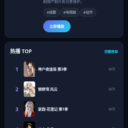
剧国产剧片库日更维护。
#成都
#电视剧
#动作
立即播放
热播 TOP
完整榜单
1
神户夜迷局 第3季
42万
2
铜锣湾 风云
42万
3
家园·花莲记 第1季
42万