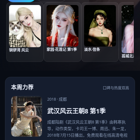
家园·花莲记 第1季
淡水·信条
铜锣湾 风云
孤城北海道
本周力荐
口碑与热度双高
2018
·
成都
武汉风云王朝8 第1季
成都陆剧《武汉风云王朝8 第1季》由韩寒执
导，动作类型，卡司王一博、周迅、朱一龙，
2018年7月15日播出，免费观看在线高清电视