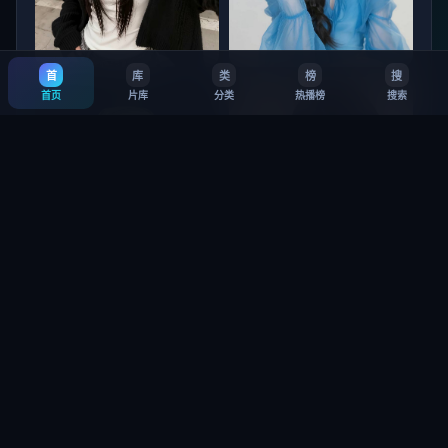
首
库
类
榜
搜
北海道猎杀篇
杭州 惊梦
首页
片库
分类
热播榜
搜索
9.5
·
14万
8.1
·
6.4万
垦丁：救赎 第3季
铜锣湾信条 第1季
8.8
·
33万
7.5
·
26万