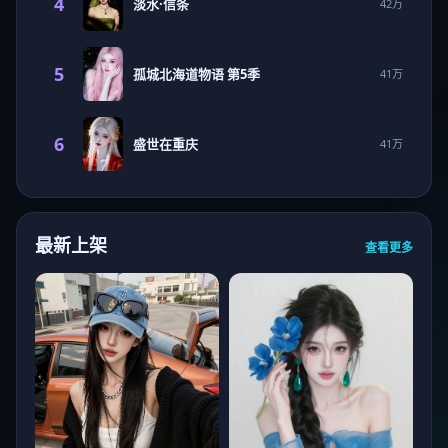
4
淡水·信条
42万
5
孤城北海道物语 第5季
41万
6
盛世在重庆
41万
最新上架
查看更多