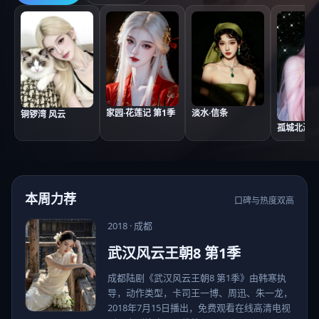
家园·花莲记 第1季
淡水·信条
铜锣湾 风云
孤城北海道
本周力荐
口碑与热度双高
2018
·
成都
武汉风云王朝8 第1季
成都陆剧《武汉风云王朝8 第1季》由韩寒执
导，动作类型，卡司王一博、周迅、朱一龙，
2018年7月15日播出，免费观看在线高清电视