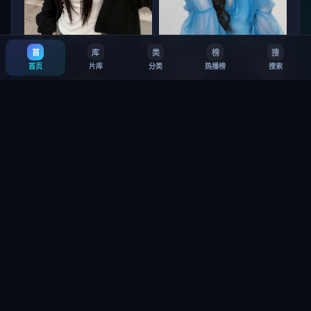
首
库
类
榜
搜
北海道猎杀篇
杭州 惊梦
首页
片库
分类
热播榜
搜索
9.5
·
14万
8.1
·
6.4万
垦丁：救赎 第3季
铜锣湾信条 第1季
8.8
·
33万
7.5
·
26万