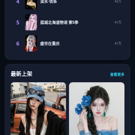
4
淡水·信条
42万
5
孤城北海道物语 第5季
41万
6
盛世在重庆
41万
最新上架
查看更多