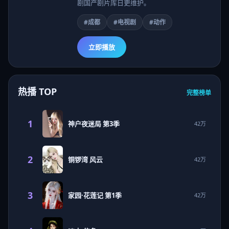
剧国产剧片库日更维护。
#成都
#电视剧
#动作
立即播放
热播 TOP
完整榜单
1
神户夜迷局 第3季
42万
2
铜锣湾 风云
42万
3
家园·花莲记 第1季
42万