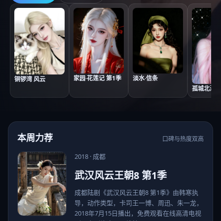
家园·花莲记 第1季
淡水·信条
铜锣湾 风云
孤城北海道
本周力荐
口碑与热度双高
2018
·
成都
武汉风云王朝8 第1季
成都陆剧《武汉风云王朝8 第1季》由韩寒执
导，动作类型，卡司王一博、周迅、朱一龙，
2018年7月15日播出，免费观看在线高清电视