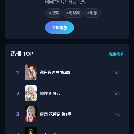
剧国产剧片库日更维护。
#成都
#电视剧
#动作
立即播放
热播 TOP
完整榜单
1
神户夜迷局 第3季
42万
2
铜锣湾 风云
42万
3
家园·花莲记 第1季
42万