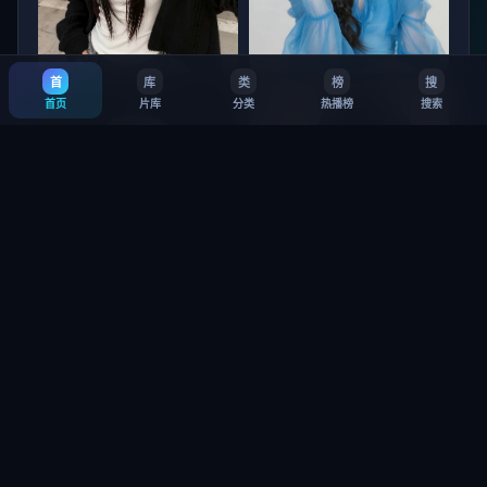
首
库
类
榜
搜
北海道猎杀篇
杭州 惊梦
首页
片库
分类
热播榜
搜索
9.5
·
14万
8.1
·
6.4万
垦丁：救赎 第3季
铜锣湾信条 第1季
8.8
·
33万
7.5
·
26万