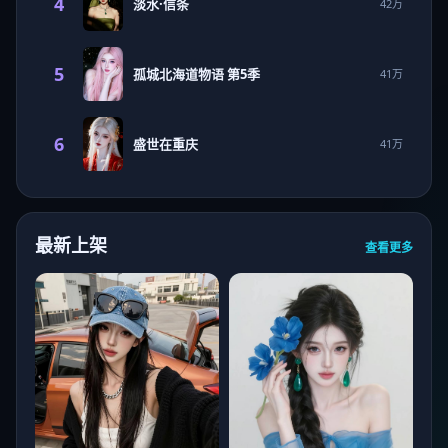
4
淡水·信条
42万
5
孤城北海道物语 第5季
41万
6
盛世在重庆
41万
最新上架
查看更多